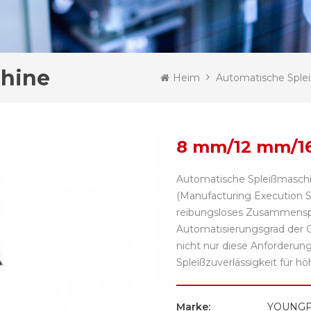
chine
Heim
Automatische Sple
8 mm/12 mm/1
Automatische Spleißmaschi
(Manufacturing Execution Sy
reibungsloses Zusammensp
Automatisierungsgrad der G
nicht nur diese Anforderun
Spleißzuverlässigkeit für h
Marke:
YOUNG