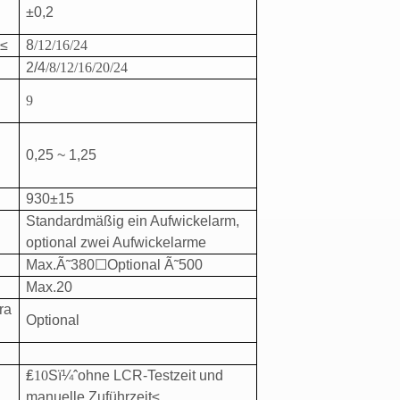
s
±0,2
m
≤
8
/12/16/24
2/4
/8/12/16/20/24
9
0,25 ~ 1,25
930±15
Standardmäßig ein Aufwickelarm,
optional zwei Aufwickelarme
Max.Ã˜380
☐
Optional Ã˜500
Max.20
ra
Optional
₤
10
S
ï¼ˆ
ohne LCR-Testzeit und
manuelle Zuführzeit
≤