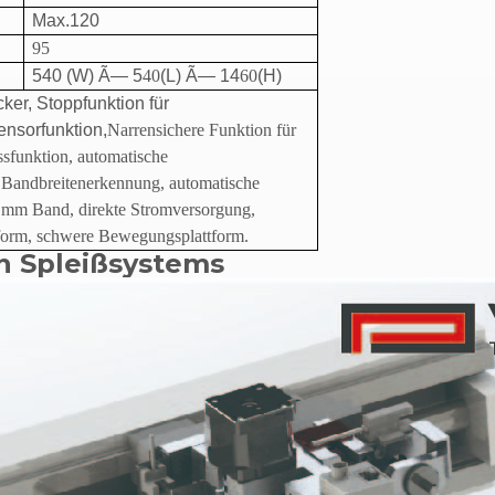
Max.120
95
540 (W) Ã— 5
40
(L) Ã— 14
60
(H)
r, Stoppfunktion für
nsorfunktion,
Narrensichere Funktion für
funktion, automatische
 Bandbreitenerkennung, automatische
 mm Band, direkte Stromversorgung,
form, schwere Bewegungsplattform.
n Spleißsystems