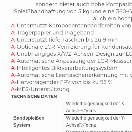
sondern bietet auch hohe Kompatibil
Spleißbandhaftung von 5 kg und eine 360-Gr
auch ein hoch
A-
Unterstützt Komponentenbandbreiten von 
A-
Trägerpapier und Prägeband
A-
Unterstützt tiefe Taschen bis zu 9 mm
A-
Optionale LCR-Verifizierung für Kondensa
A-
Unabhängiges X/Y/Z-Achsen-Design zur LC
A-
Automatische Anpassung der LCR-Messson
A-
Intelligentes Bildverarbeitungssystem
A-
Automatische Leertaschenerkennung mit 
A-
Hervorragender FPY von bis zu 98 %
A-
MES-Unterstützung
TECHNISCHE DATEN
Wiederholgenauigkeit der X-
Achse
ï¼ˆ
mm
≤
Bandspleißen
Wiederholgenauigkeit der Y-
System
Achse
ï¼ˆ
mm
≤