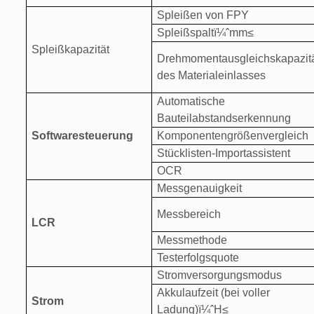
Spleißen von FPY
Spleißspalt
ï¼ˆ
mm
≤
Spleißkapazität
Drehmomentausgleichskapazit
des Materialeinlasses
Automatische
Bauteilabstandserkennung
Softwaresteuerung
Komponentengrößenvergleich
Stücklisten-Importassistent
OCR
Messgenauigkeit
Messbereich
LCR
Messmethode
Testerfolgsquote
Stromversorgungsmodus
Akkulaufzeit (bei voller
Strom
Ladung)
ï¼ˆ
H
≤