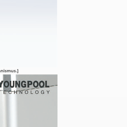
nismus.
]