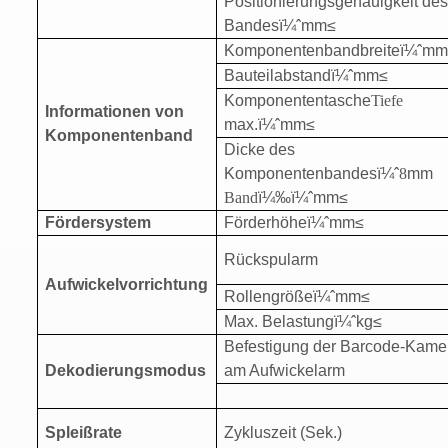
Positionierungsgenauigkeit de
Bandes
ï¼ˆ
mm
≤
Komponentenbandbreite
ï¼ˆ
m
Bauteilabstand
ï¼ˆ
mm
≤
Komponententasche
Tiefe
Informationen von
max.
ï¼ˆ
mm
≤
Komponentenband
Dicke des
Komponentenbandes
ï¼ˆ
8
mm
Band
ï¼‰ï¼ˆ
mm
≤
Fördersystem
Förderhöhe
ï¼ˆ
mm
≤
Rückspularm
Aufwickelvorrichtung
Rollengröße
ï¼ˆ
mm
≤
Max. Belastung
ï¼ˆ
kg
≤
Befestigung der Barcode-Kame
Dekodierungsmodus
am Aufwickelarm
Spleißrate
Zykluszeit (Sek.)