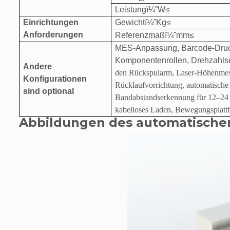
Leistung
ï¼ˆ
W
≤
Einrichtungen
Gewicht
ï¼ˆ
Kg
≤
Anforderungen
Referenzmaß
ï¼ˆ
mm
≤
MES-Anpassung, Barcode-Drucke
Komponentenrollen, Drehzahlse
Andere
den Rückspularm, Laser-Höhenmess
Konfigurationen
Rücklaufvorrichtung, automatische
sind optional
Bandabstandserkennung für 12–24
kabelloses Laden, Bewegungsplatt
Abbildungen des automatische