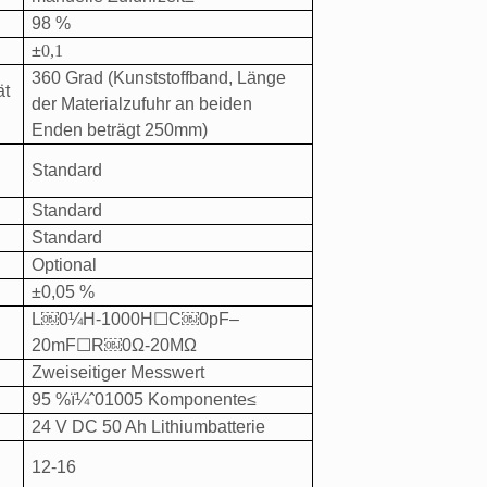
98 %
±
0,1
360 Grad (Kunststoffband, Länge
ät
der Materialzufuhr an beiden
Enden beträgt 250mm)
Standard
Standard
Standard
Optional
±0,05 %
L
￼
0¼H-1000H
☐
C
￼
0pF–
20mF
☐
R
￼
0Ω-20MΩ
Zweiseitiger Messwert
95 %
ï¼ˆ
01005 Komponente
≤
24 V DC 50 Ah Lithiumbatterie
12-16