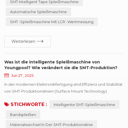
SMT Intelligent Tape Spleißmaschine
verbessern und die manuelle Intervention zu verringern, hat die
Youngpool -Technologie eine SMT intelligente
Automatische Spleißmaschine
Klebebandspleißmaschine auf den Markt gebracht. Dieses Ge...
SMT -Spleißmaschine Mit LCR -Wertmessung
Weiterlesen
Was ist die intelligente Spleißmaschine von
Youngpool? Wie verändert sie die SMT-Produktion?
Jun 27 , 2025
In der modernen Elektronikfertigung sind Effizienz und Stabilität
von SMT-Produktionslinien (Surface Mount Technology)
entscheidend für die Wettbewerbsfähigkeit eines
STICHWORTE :
Intelligente SMT-Spleißmaschine
Unternehmens. Um die Produktionsautomatisierung weiter zu
verbessern und manuelle Eingriffe zu reduzieren, hat Youngpool
Bandspleißen
Technology die SMT Intelligent Splicing Machine eingeführt.
Materialwechsel In Der SMT-Produktionslinie
Diese speziell für das Frontend von SMT-Produktionsl...