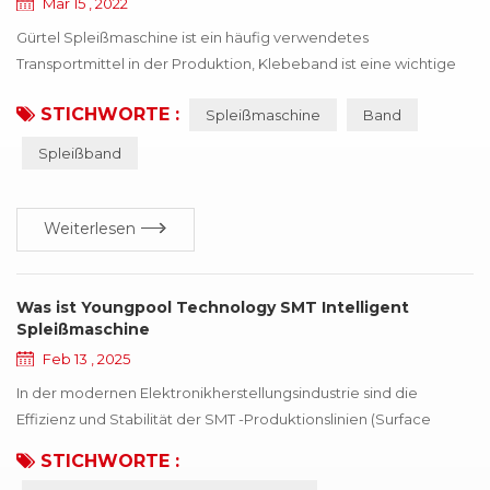
Mar 15 , 2022
Gürtel Spleißmaschine ist ein häufig verwendetes
Transportmittel in der Produktion, Klebeband ist eine wichtige
Komponente,, aber auch eines der teureren Teile, einmal Band
STICHWORTE :
Spleißmaschine
Band
tritt in verschiedenen Schadensformen auf, wird den effizienten
Betrieb der Produktion beeinträchtigen. Dieses Papier fasst
Spleißband
sechs Arten von häufigen Schadensformen zusammen, und
macht Verbesserungsvorschläge nach verschiedenen ...
Weiterlesen
Was ist Youngpool Technology SMT Intelligent
Spleißmaschine
Feb 13 , 2025
In der modernen Elektronikherstellungsindustrie sind die
Effizienz und Stabilität der SMT -Produktionslinien (Surface
Mount Technology) die Schlüssel für die Wettbewerbsfähigkeit
STICHWORTE :
eines Unternehmens. Um das Produktionsniveau weiter zu