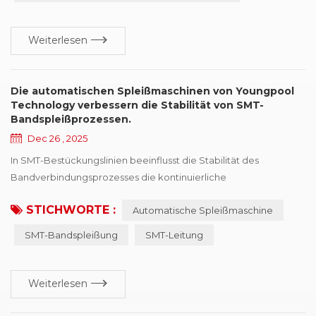
Weiterlesen
Die automatischen Spleißmaschinen von Youngpool
Technology verbessern die Stabilität von SMT-
Bandspleißprozessen.
Dec 26 , 2025
In SMT-Bestückungslinien beeinflusst die Stabilität des
Bandverbindungsprozesses die kontinuierliche
Betriebsfähigkeit der Bestückungsautomaten unmittelbar.
STICHWORTE :
Automatische Spleißmaschine
Durch die zunehmende Verbreitung von
Hochgeschwindigkeitsbestückung und miniaturisierten
SMT-Bandspleißung
SMT-Leitung
Bauteilen verstärken sich selbst geringfügige Abweichungen
beim Bandverbindungsprozess häufig in den nachfolgenden
Zuführungs- und Bestückungsprozessen. D...
Weiterlesen