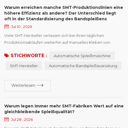
Warum erreichen manche SMT-Produktionslinien eine
höhere Effizienz als andere? Der Unterschied liegt
oft in der Standardisierung des Bandspleißens
Jul 10 , 2026
Viele SMT-Hersteller verlassen sich bei ihren täglichen
Produktionsabläufen weiterhin auf manuelles Kleben von
Spleißbändern. Selbst wenn Fabriken dasselbe
STICHWORTE :
Automatische Spleißmaschine
Produktionsmodell, ähnliche Bestückungsautomaten und sogar
dieselben Feeder-Marken verwenden, halten einige
SMT-Hersteller
Automatische Bandspleißausrüstung
Produktionslinien eine stabile Leistung aufrecht, während
andere häufig längere Rollenwechselzeiten, „Feeder-Alarme“,
oder Schwankungen ...
Weiterlesen
Warum legen immer mehr SMT-Fabriken Wert auf eine
gleichbleibende Spleißqualität?
Jul 28 , 2026