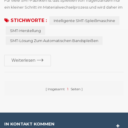
Für viele SMT-Fabriken ist das Spleißen von Trägerbändern nur
ein kleiner Schritt im Materialwechselprozess und wird daher im
täglichen Produktionsmanagement oft übersehen. Da die
STICHWORTE :
Intelligente SMT-Spleißmaschine
Elektronikfertigung jedoch zunehmend auf höhere
Geschwindigkeit und größere Präzision ausgerichtet ist, achten
SMT-Herstellung
immer mehr Hersteller verstärkt auf die Spleißqualität. Ein
SMT-Lösung Zum Automatischen Bandspleißen
Begriff, der immer häufiger erwähnt wird, ist die...
Weiterlesen
Insgesamt
1
Seiten
IN KONTAKT KOMMEN