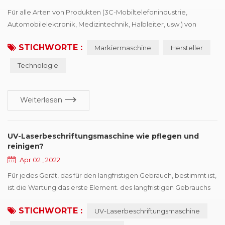
Für alle Arten von Produkten (3C-Mobiltelefonindustrie,
Automobilelektronik, Medizintechnik, Halbleiter, usw.) von
Produktionsverarbeitungsunternehmen, möchten
STICHWORTE :
Markiermaschine
Hersteller
Identifikationsgerätetreiber kaufen, Der erste Punkt ist die
Notwendigkeit von Richtlinien und Vorschriften, die zweite
Technologie
besteht darin, die Wettbewerbsfähigkeit von Produkten zu
verbessern, mehr Marktanteile zu gewinnen, Druckanbieter
würden...
Weiterlesen
UV-Laserbeschriftungsmaschine wie pflegen und
reinigen?
Apr 02 , 2022
Für jedes Gerät, das für den langfristigen Gebrauch, bestimmt ist,
ist die Wartung das erste Element. des langfristigen Gebrauchs
UV-Laserbeschriftungsmaschine macht die Maschine instabil,
STICHWORTE :
UV-Laserbeschriftungsmaschine
störanfällig. daher, sollten regelmäßige Wartungen und
Inspektionen durchgeführt werden, um dies sicherzustellen