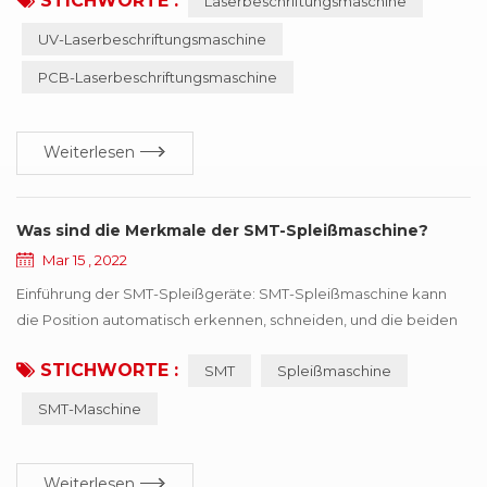
STICHWORTE :
Laserbeschriftungsmaschine
mechanisches Gravieren und Erodieren. die Ausrüstung ist
wartungsfrei, einstellungsfrei, zuverlässig und so weiter,
UV-Laserbeschriftungsmaschine
besonders geeignet für Präzision, Tiefe,
PCB-Laserbeschriftungsmaschine
Glattheitsanforderungen des Feldes,, das in der
Luxusgüterindustrie so weit verbreitet ist,, kann M...
Weiterlesen
Was sind die Merkmale der SMT-Spleißmaschine?
Mar 15 , 2022
Einführung der SMT-Spleißgeräte: SMT-Spleißmaschine kann
die Position automatisch erkennen, schneiden, und die beiden
Rollen mit den gleichen Spezifikationen mit dem Band
STICHWORTE :
SMT
Spleißmaschine
verbinden. SMT-Spleißmaschine ist einfach zu bedienen,
Geschwindigkeit erheblich zu verbessern, Arbeitskräfte zu
SMT-Maschine
sparen und die Verbrauchseffizienz zu verbessern. professionell
für SMT automatische Verbrauchsleitung Non-Stop-Schn...
Weiterlesen