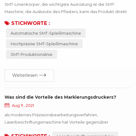
SMT-Linienkörper, die wichtigste Ausrüstung ist die SMT-
Maschine, die Ausbeute des Pflasters, kann das Produkt direkt
beeinflussen! Wenn das falsche Material oder das ungenaue
STICHWORTE :
Material dazu führt, dass die SMT-Maschine anormal arbeitet,
Automatische SMT-Spleißmaschine
wird das gesamte Produkt nicht mehr funktionieren, was dem
Unternehmen viele Verluste bringt. Diese Verluste können durch
Hochpräzise SMT-Spleißmaschine
die Aktualisierung der Technologie vermie...
SMT-Produktionslinie
Weiterlesen
Was sind die Vorteile des Markierungsdruckers?
Aug 11 , 2021
als modernes Präzisionsbearbeitungsverfahren,
Laserbeschriftungsmaschine hat Vorteile gegenüber
herkömmlichen Bearbeitungsmethoden wie Drucken,