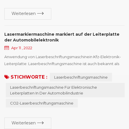
Weiterlesen
Lasermarkiermaschine markiert auf der Leiterplatte
der Automobilelektronik
Apr 11 , 2022
Anwendung von Laserbeschriftungsmaschinein Kfz-Elektronik-
Leiterplatte: Laserbeschriftungsmaschine ist auch bekannt als
Laserbeschriftungsmaschine , Lasercodierungsmaschine,
STICHWORTE :
Laserbeschriftungsmaschine
Lasermarkierungsmaschine, Lasermarkierungsmaschine,
Lasermarkierungsmaschine, Lasermarkierungsausrüstung und
Laserbeschriftungsmaschine Für Elektronische
so weiter, Lasermarkierungsmaschine hat mehrere Arten von
Leiterplatten In Der Automobilindustrie
Maschinen, und die Eigenschaften unterschiedlicher Arten vo...
CO2-Laserbeschriftungsmaschine
Weiterlesen