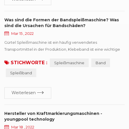
Was sind die Formen der Bandspleißmaschine? Was
sind die Ursachen für Bandschäden?
Mar 15 , 2022
Gürtel Spleißmaschine ist ein häufig verwendetes
Transportmittel in der Produktion, Klebeband ist eine wichtige
Komponente,, aber auch eines der teureren Teile, einmal Band
STICHWORTE :
Spleißmaschine
Band
tritt in verschiedenen Schadensformen auf, wird den effizienten
Betrieb der Produktion beeinträchtigen. Dieses Papier fasst
Spleißband
sechs Arten von häufigen Schadensformen zusammen, und
macht Verbesserungsvorschläge nach verschiedenen ...
Weiterlesen
Hersteller von Kraftmarkierungsmaschinen -
youngpool technology
Mar 18 , 2022