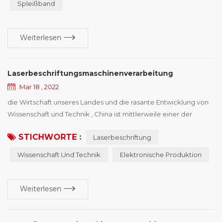
Spleißband
sechs Arten von häufigen Schadensformen zusammen, und
macht Verbesserungsvorschläge nach verschiedenen ...
Weiterlesen
Laserbeschriftungsmaschinenverarbeitung
Mar 18 , 2022
die Wirtschaft unseres Landes und die rasante Entwicklung von
Wissenschaft und Technik , China ist mittlerweile einer der
internationalen geworden elektronische Produktion Land, hat
STICHWORTE :
Laserbeschriftung
eine starke Produktivität im Bereich Elektronik, und die
Entwicklungsmacht,, aber auch mit einigen schwierigen
Wissenschaft Und Technik
Elektronische Produktion
Situationen der Identifizierung von Kopientypen konfrontiert,
das Prinzip Laserbeschriftungsmaschine hängen...
Weiterlesen