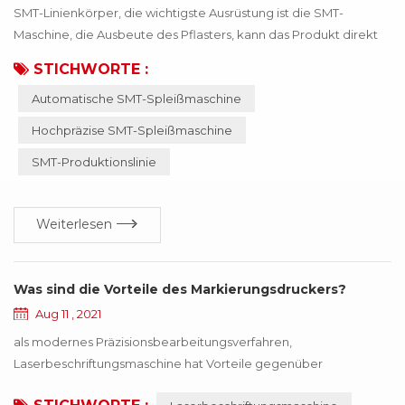
SMT-Linienkörper, die wichtigste Ausrüstung ist die SMT-
Maschine, die Ausbeute des Pflasters, kann das Produkt direkt
beeinflussen! Wenn das falsche Material oder das ungenaue
STICHWORTE :
Material dazu führt, dass die SMT-Maschine anormal arbeitet,
Automatische SMT-Spleißmaschine
wird das gesamte Produkt nicht mehr funktionieren, was dem
Unternehmen viele Verluste bringt. Diese Verluste können durch
Hochpräzise SMT-Spleißmaschine
die Aktualisierung der Technologie vermie...
SMT-Produktionslinie
Weiterlesen
Was sind die Vorteile des Markierungsdruckers?
Aug 11 , 2021
als modernes Präzisionsbearbeitungsverfahren,
Laserbeschriftungsmaschine hat Vorteile gegenüber
herkömmlichen Bearbeitungsmethoden wie Drucken,