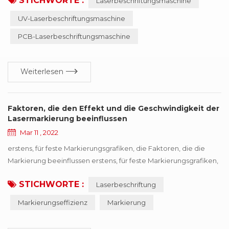
STICHWORTE :
Laserbeschriftungsmaschine
mechanisches Gravieren und Erodieren. die Ausrüstung ist
wartungsfrei, einstellungsfrei, zuverlässig und so weiter,
UV-Laserbeschriftungsmaschine
besonders geeignet für Präzision, Tiefe,
PCB-Laserbeschriftungsmaschine
Glattheitsanforderungen des Feldes,, das in der
Luxusgüterindustrie so weit verbreitet ist,, kann M...
Weiterlesen
Faktoren, die den Effekt und die Geschwindigkeit der
Lasermarkierung beeinflussen
Mar 11 , 2022
erstens, für feste Markierungsgrafiken, die Faktoren, die die
Markierung beeinflussen erstens, für feste Markierungsgrafiken,
die beeinflussenden Faktoren Markierungseffizienz kann in
STICHWORTE :
Laserbeschriftung
Ausrüstung selbst und Verarbeitungsmaterialien unterteilt
werden. daher, kann geschlussfolgert werden, dass die Füllart,
Markierungseffizienz
Markierung
Feldspiegel, Galvanometer, Verzögerung und andere Faktoren
letztendlich die beeinflussen Markie...