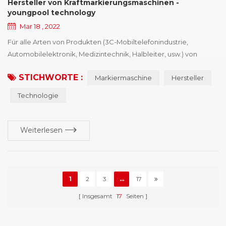
Hersteller von Kraftmarkierungsmaschinen -
youngpool technology
Mar 18 , 2022
Für alle Arten von Produkten (3C-Mobiltelefonindustrie,
Automobilelektronik, Medizintechnik, Halbleiter, usw.) von
Produktionsverarbeitungsunternehmen, möchten
STICHWORTE :
Markiermaschine
Hersteller
Identifikationsgerätetreiber kaufen, Der erste Punkt ist die
Notwendigkeit von Richtlinien und Vorschriften, die zweite
Technologie
besteht darin, die Wettbewerbsfähigkeit von Produkten zu
verbessern, mehr Marktanteile zu gewinnen, Druckanbieter
würden...
Weiterlesen
1
2
3
...
17
Insgesamt
17
Seiten