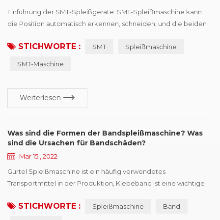
Einführung der SMT-Spleißgeräte: SMT-Spleißmaschine kann
die Position automatisch erkennen, schneiden, und die beiden
Rollen mit den gleichen Spezifikationen mit dem Band
STICHWORTE :
SMT
Spleißmaschine
verbinden. SMT-Spleißmaschine ist einfach zu bedienen,
Geschwindigkeit erheblich zu verbessern, Arbeitskräfte zu
SMT-Maschine
sparen und die Verbrauchseffizienz zu verbessern. professionell
für SMT automatische Verbrauchsleitung Non-Stop-Schn...
Weiterlesen
Was sind die Formen der Bandspleißmaschine? Was
sind die Ursachen für Bandschäden?
Mar 15 , 2022
Gürtel Spleißmaschine ist ein häufig verwendetes
Transportmittel in der Produktion, Klebeband ist eine wichtige
Komponente,, aber auch eines der teureren Teile, einmal Band
STICHWORTE :
Spleißmaschine
Band
tritt in verschiedenen Schadensformen auf, wird den effizienten
Betrieb der Produktion beeinträchtigen. Dieses Papier fasst