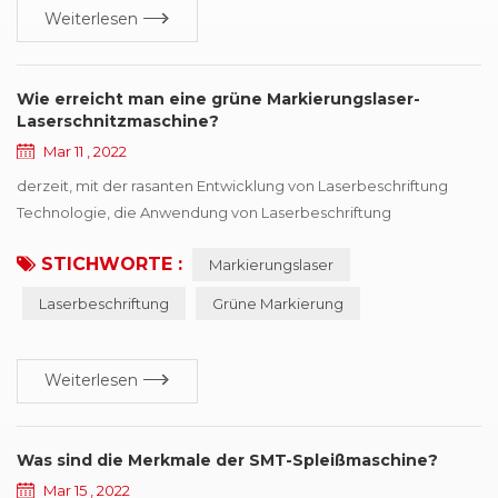
Weiterlesen
Wie erreicht man eine grüne Markierungslaser-
Laserschnitzmaschine?
Mar 11 , 2022
derzeit, mit der rasanten Entwicklung von Laserbeschriftung
Technologie, die Anwendung von Laserbeschriftung
technologie im industriellen bereich ist auch tiefergehender,
STICHWORTE :
Markierungslaser
jetzt können wir viele bereiche sehen die
laseranwendungsabbildung, man kann sagen, dass heute die
Laserbeschriftung
Grüne Markierung
Laserbeschriftungsmaschine ist unserem gegenwärtigen Leben
immer näher gekommen. wegen der Einzigartigkeit seiner
Verarbeitung, ha...
Weiterlesen
Was sind die Merkmale der SMT-Spleißmaschine?
Mar 15 , 2022