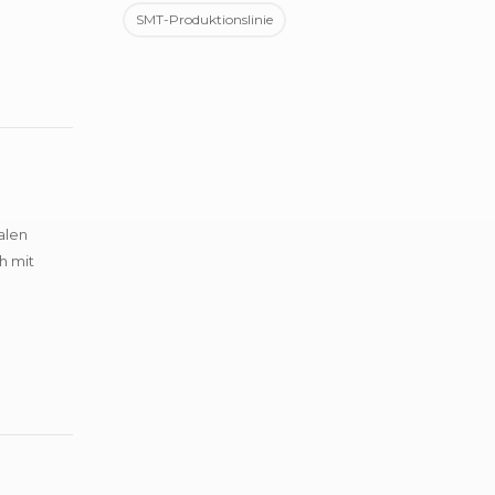
SMT-Produktionslinie
alen
h mit