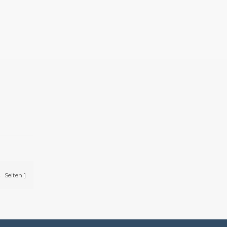
en, und
4
Seiten