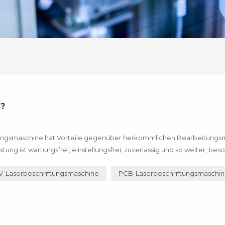
s?
iftungsmaschine hat Vorteile gegenüber herkömmlichen Bearbeitung
ng ist wartungsfrei, einstellungsfrei, zuverlässig und so weiter, bes
, das in der Luxusgüterindustrie so weit verbreitet ist,, kann M...
V-Laserbeschriftungsmaschine
PCB-Laserbeschriftungsmaschi