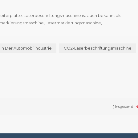
iterplatte: Laserbeschriftungsmaschine ist auch bekannt als
rmarkierungsmaschine, Lasermarkierungsmaschine,
o weiter, Lasermarkierungsmaschine hat mehrere Arten von Maschin
 In Der Automobilindustrie
CO2-Laserbeschriftungsmaschine
Insgesamt