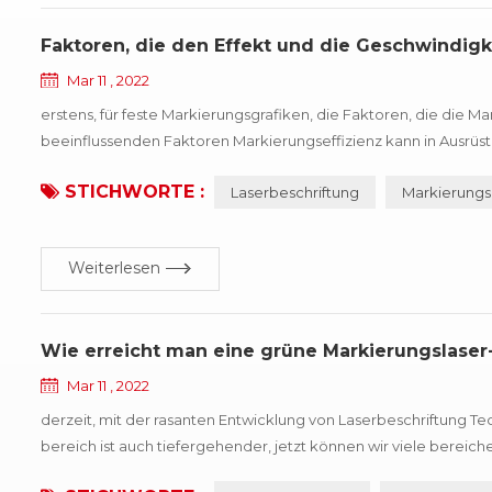
Faktoren, die den Effekt und die Geschwindigk
Mar 11 , 2022
erstens, für feste Markierungsgrafiken, die Faktoren, die die Ma
beeinflussenden Faktoren Markierungseffizienz kann in Ausrüst
geschlussfolgert werden, dass die Füllart, Feldspiegel, Galva
STICHWORTE :
Laserbeschriftung
Markierungse
Markie...
Weiterlesen
Wie erreicht man eine grüne Markierungslase
Mar 11 , 2022
derzeit, mit der rasanten Entwicklung von Laserbeschriftung T
bereich ist auch tiefergehender, jetzt können wir viele berei
Laserbeschriftungsmaschine ist unserem gegenwärtigen Leben 