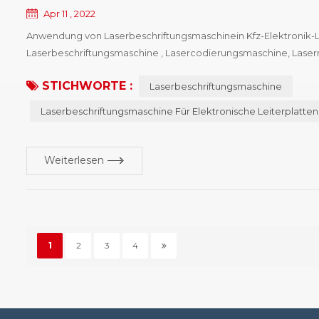
Apr 11 , 2022
Anwendung von Laserbeschriftungsmaschinein Kfz-Elektronik-Le
Laserbeschriftungsmaschine , Lasercodierungsmaschine, Lase
Lasermarkierungsmaschine, Lasermarkierungsausrüstung und s
STICHWORTE :
Laserbeschriftungsmaschine
die Eigenschaften unterschiedlicher Arten vo...
Laserbeschriftungsmaschine Für Elektronische Leiterplatten
Weiterlesen
1
2
3
4