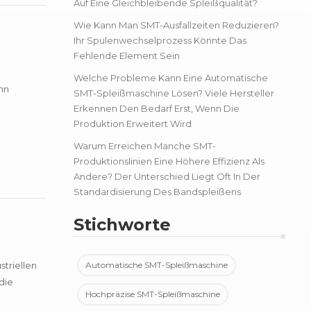
Auf Eine Gleichbleibende Spleißqualität?
Wie Kann Man SMT-Ausfallzeiten Reduzieren?
Ihr Spulenwechselprozess Könnte Das
Fehlende Element Sein
Welche Probleme Kann Eine Automatische
nn
SMT-Spleißmaschine Lösen? Viele Hersteller
en
Erkennen Den Bedarf Erst, Wenn Die
Produktion Erweitert Wird
Warum Erreichen Manche SMT-
Produktionslinien Eine Höhere Effizienz Als
Andere? Der Unterschied Liegt Oft In Der
Standardisierung Des Bandspleißens
Stichworte
triellen
Automatische SMT-Spleißmaschine
die
Hochpräzise SMT-Spleißmaschine
ng, ha...