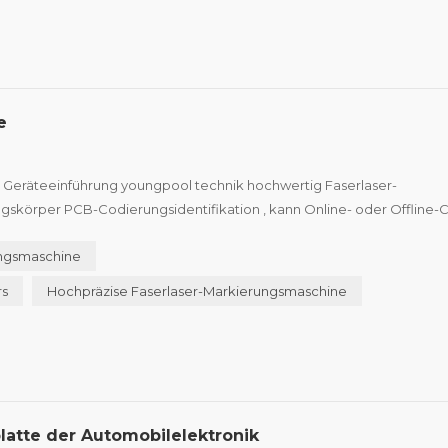
e
Geräteeinführung youngpool technik hochwertig Faserlaser-
gskörper PCB-Codierungsidentifikation , kann Online- oder Offline-
ltelefon, Automobilelektronik, Halbleiter- und Medizinindustrie für
ngsmaschine
rs
Hochpräzise Faserlaser-Markierungsmaschine
latte der Automobilelektronik