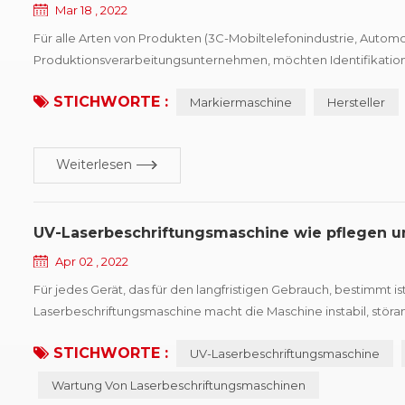
Mar 18 , 2022
Für alle Arten von Produkten (3C-Mobiltelefonindustrie, Automob
Produktionsverarbeitungsunternehmen, möchten Identifikationsg
und Vorschriften, die zweite besteht darin, die Wettbewerbsfä
STICHWORTE :
Markiermaschine
Hersteller
Druckanbieter würden...
Weiterlesen
UV-Laserbeschriftungsmaschine wie pflegen u
Apr 02 , 2022
Für jedes Gerät, das für den langfristigen Gebrauch, bestimmt is
Laserbeschriftungsmaschine macht die Maschine instabil, störa
werden, um dies sicherzustellen Markiergenauigkeit der Marki
STICHWORTE :
UV-Laserbeschriftungsmaschine
Wartung Von Laserbeschriftungsmaschinen