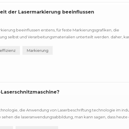
eit der Lasermarkierung beeinflussen
rkierung beeinflussen erstens, für feste Markierungsgrafiken, die
ung selbst und Verarbeitungsmaterialien unterteilt werden. daher, ka
nometer, Verzögerung und andere Faktoren letztendlich die beeinfluss
ffizienz
Markierung
r-Laserschnitzmaschine?
echnologie, die Anwendung von Laserbeschriftung technologie im indus
che sehen die laseranwendungsabbildung, man kann sagen, dass heute 
immer näher gekommen. wegen der Einzigartigkeit seiner Verarbeitu