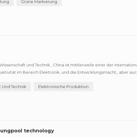
ftung
Grüne Markierung
issenschaft und Technik , China ist mittlerweile einer der internation
ktivität im Bereich Elektronik, und die Entwicklungsmacht,, aber auc
typen konfrontiert, das Prinzip Laserbeschriftungsmaschine hängen...
t Und Technik
Elektronische Produktion
oungpool technology