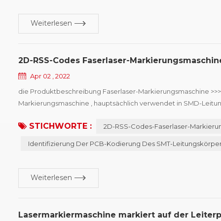
Weiterlesen
2D-RSS-Codes Faserlaser-Markierungsmaschin
Apr 02 , 2022
die Produktbeschreibung Faserlaser-Markierungsmaschine >>> 
Markierungsmaschine , hauptsächlich verwendet in SMD-Leitun
wählen, Laser-Mindestpunktdurchmesser von 15μm, kann das Mobi
STICHWORTE :
2D-RSS-Codes-Faserlaser-Markieru
zweidim...
Identifizierung Der PCB-Kodierung Des SMT-Leitungskörpe
Weiterlesen
Lasermarkiermaschine markiert auf der Leiterp