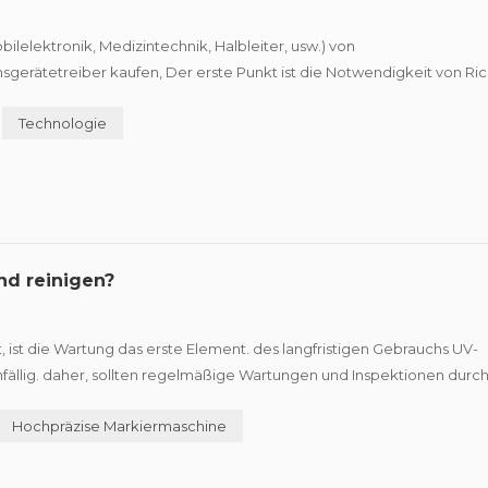
ilelektronik, Medizintechnik, Halbleiter, usw.) von
erätetreiber kaufen, Der erste Punkt ist die Notwendigkeit von Rich
higkeit von Produkten zu verbessern, mehr Marktanteile zu gewinnen,
Technologie
nd reinigen?
t, ist die Wartung das erste Element. des langfristigen Gebrauchs UV-
nfällig. daher, sollten regelmäßige Wartungen und Inspektionen durc
ermaschine und verlängern die Lebensdauer der Maschine. UV-Laserb
Hochpräzise Markiermaschine