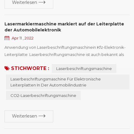
Weiterlesen
Lasermarkiermaschine markiert auf der Leiterplatte
der Automobilelektronik
Apr 11 , 2022
Anwendung von Laserbeschriftungsmaschinein Kfz-Elektronik-
Leiterplatte: Laserbeschriftungsmaschine ist auch bekannt als
Laserbeschriftungsmaschine , Lasercodierungsmaschine,
STICHWORTE :
Laserbeschriftungsmaschine
Lasermarkierungsmaschine, Lasermarkierungsmaschine,
Lasermarkierungsmaschine, Lasermarkierungsausrüstung und
Laserbeschriftungsmaschine Für Elektronische
so weiter, Lasermarkierungsmaschine hat mehrere Arten von
Leiterplatten In Der Automobilindustrie
Maschinen, und die Eigenschaften unterschiedlicher Arten vo...
CO2-Laserbeschriftungsmaschine
Weiterlesen