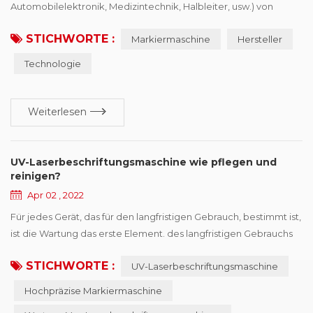
Automobilelektronik, Medizintechnik, Halbleiter, usw.) von
Produktionsverarbeitungsunternehmen, möchten
STICHWORTE :
Markiermaschine
Hersteller
Identifikationsgerätetreiber kaufen, Der erste Punkt ist die
Notwendigkeit von Richtlinien und Vorschriften, die zweite
Technologie
besteht darin, die Wettbewerbsfähigkeit von Produkten zu
verbessern, mehr Marktanteile zu gewinnen, Druckanbieter
würden...
Weiterlesen
UV-Laserbeschriftungsmaschine wie pflegen und
reinigen?
Apr 02 , 2022
Für jedes Gerät, das für den langfristigen Gebrauch, bestimmt ist,
ist die Wartung das erste Element. des langfristigen Gebrauchs
UV-Laserbeschriftungsmaschine macht die Maschine instabil,
STICHWORTE :
UV-Laserbeschriftungsmaschine
störanfällig. daher, sollten regelmäßige Wartungen und
Inspektionen durchgeführt werden, um dies sicherzustellen
Hochpräzise Markiermaschine
Markiergenauigkeit der Markiermaschine und verlängern die