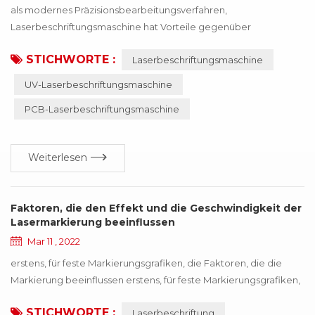
als modernes Präzisionsbearbeitungsverfahren,
Laserbeschriftungsmaschine hat Vorteile gegenüber
herkömmlichen Bearbeitungsmethoden wie Drucken,
STICHWORTE :
Laserbeschriftungsmaschine
mechanisches Gravieren und Erodieren. die Ausrüstung ist
wartungsfrei, einstellungsfrei, zuverlässig und so weiter,
UV-Laserbeschriftungsmaschine
besonders geeignet für Präzision, Tiefe,
PCB-Laserbeschriftungsmaschine
Glattheitsanforderungen des Feldes,, das in der
Luxusgüterindustrie so weit verbreitet ist,, kann M...
Weiterlesen
Faktoren, die den Effekt und die Geschwindigkeit der
Lasermarkierung beeinflussen
Mar 11 , 2022
erstens, für feste Markierungsgrafiken, die Faktoren, die die
Markierung beeinflussen erstens, für feste Markierungsgrafiken,
die beeinflussenden Faktoren Markierungseffizienz kann in
STICHWORTE :
Laserbeschriftung
Ausrüstung selbst und Verarbeitungsmaterialien unterteilt