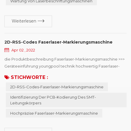
Wartung Von Laserbeschriftungsmaschinen
Lebensdauer der Maschine. UV-Laserbeschr...
Weiterlesen
2D-RSS-Codes Faserlaser-Markierungsmaschine
Apr 02 , 2022
die Produktbeschreibung Faserlaser-Markierungsmaschine >>>
Geräteeinführung youngpool technik hochwertig Faserlaser-
Markierungsmaschine , hauptsächlich verwendet in SMD-
STICHWORTE :
Leitungskörper PCB-Codierungsidentifikation , kann Online-
2D-RSS-Codes-Faserlaser-Markierungsmaschine
oder Offline-Codierung wählen, Laser-
Mindestpunktdurchmesser von 15μm, kann das Mobiltelefon,
Identifizierung Der PCB-Kodierung Des SMT-
Automobilelektronik, Halbleiter- und Medizinindustrie für den
Leitungskörpers
zweidim...
Hochpräzise Faserlaser-Markierungsmaschine