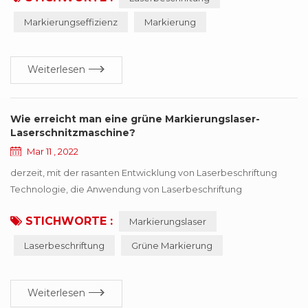
werden. daher, kann geschlussfolgert werden, dass die Füllart,
Markierungseffizienz
Markierung
Feldspiegel, Galvanometer, Verzögerung und andere Faktoren
letztendlich die beeinflussen Markie...
Weiterlesen
Wie erreicht man eine grüne Markierungslaser-
Laserschnitzmaschine?
Mar 11 , 2022
derzeit, mit der rasanten Entwicklung von Laserbeschriftung
Technologie, die Anwendung von Laserbeschriftung
technologie im industriellen bereich ist auch tiefergehender,
STICHWORTE :
Markierungslaser
jetzt können wir viele bereiche sehen die
laseranwendungsabbildung, man kann sagen, dass heute die
Laserbeschriftung
Grüne Markierung
Laserbeschriftungsmaschine ist unserem gegenwärtigen Leben
immer näher gekommen. wegen der Einzigartigkeit seiner
Verarbeitung, ha...
Weiterlesen