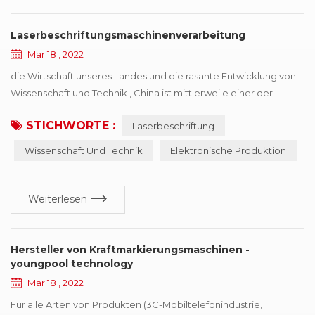
Laserbeschriftungsmaschinenverarbeitung
Mar 18 , 2022
die Wirtschaft unseres Landes und die rasante Entwicklung von
Wissenschaft und Technik , China ist mittlerweile einer der
internationalen geworden elektronische Produktion Land, hat
STICHWORTE :
Laserbeschriftung
eine starke Produktivität im Bereich Elektronik, und die
Entwicklungsmacht,, aber auch mit einigen schwierigen
Wissenschaft Und Technik
Elektronische Produktion
Situationen der Identifizierung von Kopientypen konfrontiert,
das Prinzip Laserbeschriftungsmaschine hängen...
Weiterlesen
Hersteller von Kraftmarkierungsmaschinen -
youngpool technology
Mar 18 , 2022
Für alle Arten von Produkten (3C-Mobiltelefonindustrie,