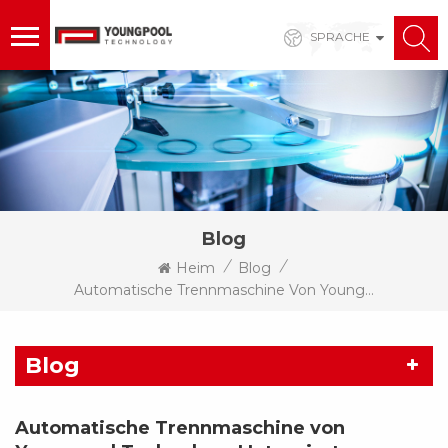
SPRACHE
Blog
/
/
Heim
Blog
Automatische Trennmaschine Von Youngpool Technology | Integriertes Trennen Und Zählen Zur Steigerung Der Effizienz Im SMT-Lager
Blog
Automatische Trennmaschine von