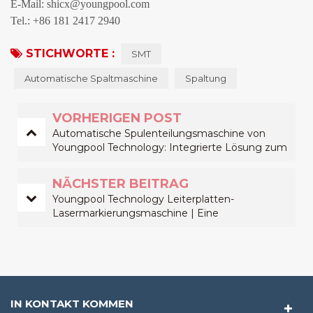
E-Mail: shicx@youngpool.com
Tel.: +86 181 2417 2940
STICHWORTE :
SMT
Automatische Spaltmaschine
Spaltung
VORHERIGEN POST
Automatische Spulenteilungsmaschine von
Youngpool Technology: Integrierte Lösung zum
Spulenteilen und Bauteilzählen zur Verbesserung
der Effizienz der SMT-Materialvorbereitung
NÄCHSTER BEITRAG
Youngpool Technology Leiterplatten-
Lasermarkierungsmaschine | Eine
Lasermarkierungslösung für hochzuverlässige
Rückverfolgbarkeit
IN KONTAKT KOMMEN