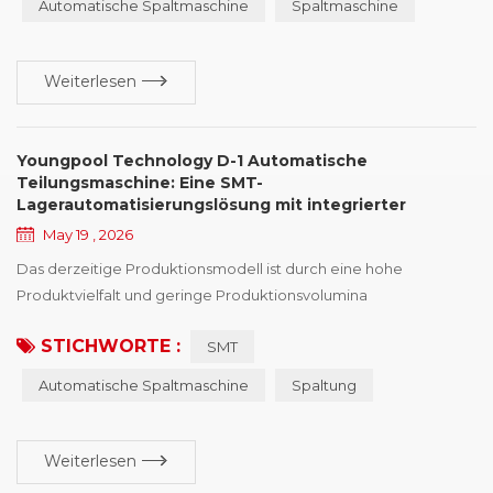
Automatische Spaltmaschine
Spaltmaschine
die Menge manuell oder mit einer separaten Zählmaschine. „
separate Verarbeitung „ Dieser Ansatz erhöht nich...
Weiterlesen
Youngpool Technology D-1 Automatische
Teilungsmaschine: Eine SMT-
Lagerautomatisierungslösung mit integrierter
Zählfunktion
May 19 , 2026
Das derzeitige Produktionsmodell ist durch eine hohe
Produktvielfalt und geringe Produktionsvolumina
gekennzeichnet. SMT Die Fabriken stellen zunehmend höhere
STICHWORTE :
SMT
Anforderungen an die Effizienz der Materialbereitstellung im
Lager. Neben der SMT-Fertigungslinie selbst spielt auch die
Automatische Spaltmaschine
Spaltung
vorgelagerte Materialbereitstellung eine wichtige Rolle. Der
Vorbereitungsprozess hat sich nach und nach zu einem entsch...
Weiterlesen