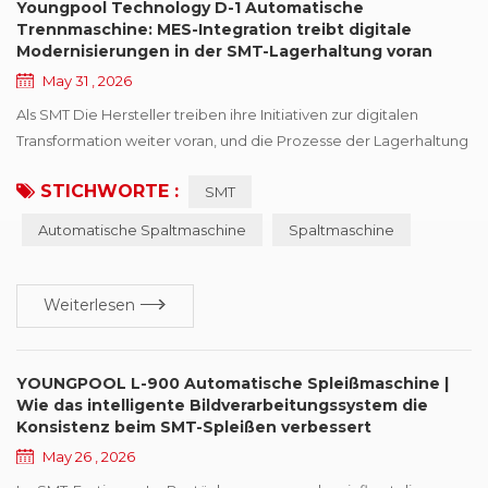
Youngpool Technology D-1 Automatische
Trennmaschine: MES-Integration treibt digitale
Modernisierungen in der SMT-Lagerhaltung voran
May 31 , 2026
Als SMT Die Hersteller treiben ihre Initiativen zur digitalen
Transformation weiter voran, und die Prozesse der Lagerhaltung
und Materialvorbereitung wandeln sich schrittweise von der
STICHWORTE :
SMT
traditionellen manuellen Verwaltung hin zu datengesteuerten
Abläufen. In diesem Übergangsprozess ist die Fähigkeit der
Automatische Spaltmaschine
Spaltmaschine
Anlagen, Daten nahtlos mit Manufacturing Execution Systems
(MES) auszutauschen, zu einem Schlüsse...
Weiterlesen
YOUNGPOOL L-900 Automatische Spleißmaschine |
Wie das intelligente Bildverarbeitungssystem die
Konsistenz beim SMT-Spleißen verbessert
May 26 , 2026