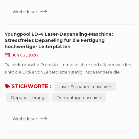
grundlegenden Treiber für die Fertigungseffizienz geworden. In
diesem Zu...
Weiterlesen
Youngpool LD-4 Laser-Depaneling-Maschine:
Stressfreies Depaneling für die Fertigung
hochwertiger Leiterplatten
Jun 03 , 2026
Da elektronische Produkte immer leichter und dünner werden,
sinkt die Dicke von Leiterplatten stetig. Insbesondere die
Verwendung von Leiterplatten mit einer Dicke von unter 0,8
STICHWORTE :
Laser-Entpaneelmaschine
mm nimmt in Branchen wie Unterhaltungselektronik, Wearables
und Medizintechnik jährlich zu. Gleichzeitig gewinnt der
Depanelisierung
Demontagemaschine
Depaneling-Prozess zunehmend an Bedeutung für die
Gesamtproduktqualität. Traditionelle mechanische Depani...
Weiterlesen