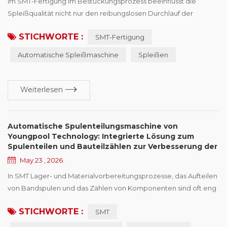
Im SMT-Fertigung Im Bestückungsprozess beeinflusst die
Spleißqualität nicht nur den reibungslosen Durchlauf der
Bauteilbänder durch den Feeder, sondern auch die
STICHWORTE :
SMT-Fertigung
Zuführungsstabilität während der Bestückung. Insbesondere bei
Hochgeschwindigkeitsbestückung und kontinuierlicher
Automatische Spleißmaschine
Spleißen
Produktion können Probleme wie Abweichungen der
Spleißposition, ungleichmäßige Haftung des Deckbandes und
Spleißfehler leicht...
Weiterlesen
Automatische Spulenteilungsmaschine von
Youngpool Technology: Integrierte Lösung zum
Spulenteilen und Bauteilzählen zur Verbesserung der
Effizienz der SMT-Materialvorbereitung
May 23 , 2026
In SMT Lager- und Materialvorbereitungsprozesse, das Aufteilen
von Bandspulen und das Zählen von Komponenten sind oft eng
miteinander verbundene Vorgänge. In traditionellen
STICHWORTE :
SMT
Arbeitsabläufen führen die Bediener in der Regel zuerst das
Aufteilen der Bandspulen durch und überprüfen anschließend