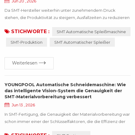
Jun 20 , 2026
Da SMT-Hersteller weiterhin unter zunehmendem Druck
stehen, die Produktivität zu steigern, Ausfallzeiten zu reduzieren
und die Auslastung der Arbeitskräfte zu optimieren, ist die
STICHWORTE :
SMT Automatische Spleißmaschine
Nachfrage nach Lösungen für SMT-Automatik-Spleißmaschinen
deutlich gestiegen. Rollenwechsel erfolgen unzählige Male
SMT-Produktion
SMT Automatischer Spleißer
während des Produktionsprozesses, und ineffiziente
Spleißvorgänge können die Linienkontinuität, die Feede...
Weiterlesen
YOUNGPOOL Automatische Schneidemaschine: Wie
das intelligente Vision-System die Genauigkeit der
SMT-Materialvorbereitung verbessert
Jun 13 , 2026
In SMT-Fertigung, die Genauigkeit der Materialvorbereitung war
schon immer einer der Schlüsselfaktoren, die die Effizienz der
Produktionslinie beeinflussen. Da sich die Vielfalt elektronischer