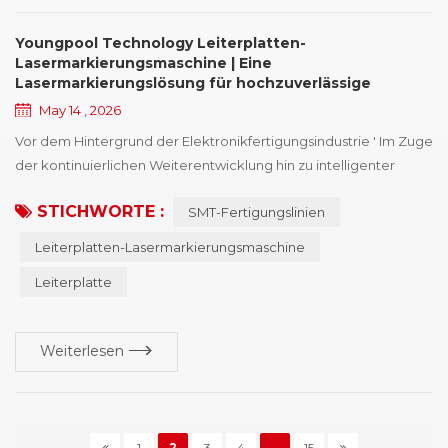
Youngpool Technology Leiterplatten-
Lasermarkierungsmaschine | Eine
Lasermarkierungslösung für hochzuverlässige
Rückverfolgbarkeit
May 14 , 2026
Vor dem Hintergrund der Elektronikfertigungsindustrie ' Im Zuge
der kontinuierlichen Weiterentwicklung hin zu intelligenter
Fertigung und optimiertem Management hat sich die
STICHWORTE :
SMT-Fertigungslinien
Leiterplattenkennzeichnung schrittweise zu einem
entscheidenden Informationsträger in Produktion, Prüfung und
Leiterplatten-Lasermarkierungsmaschine
Qualitätssicherung entwickelt. Insbesondere in der
Leiterplatte
Automobilelektronik, der industriellen Steuerungstechnik und
der ...
Weiterlesen
1
2
3
4
...
15