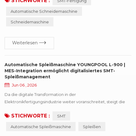
STICHWORTE :
SMT-Fertigung
Produkte weiter vergrößert und die Anzahl der Bauteiltypen
zunimmt, stehen traditionelle Verfahren des Reel-Splittings, die
Automatische Schneidemaschine
stark auf die Erfahrung der Bediener angewiesen sind, vor
Schneidemaschine
wachsenden Herausforderun...
Weiterlesen
Automatische Spleißmaschine YOUNGPOOL L-900 |
MES-Integration ermöglicht digitalisiertes SMT-
Spleißmanagement
Jun 06 , 2026
Da die digitale Transformation in der
Elektronikfertigungsindustrie weiter voranschreitet, steigt die
Zahl der SMT Hersteller konzentrieren sich auf die Echtzeit-
STICHWORTE :
SMT
Erfassung und Rückverfolgbarkeit von Produktionsdaten. Von
der Material- und Anlagenverwaltung bis hin zur Überwachung
Automatische Spleißmaschine
Spleißen
von Produktionsprozessen – Daten sind zu einem