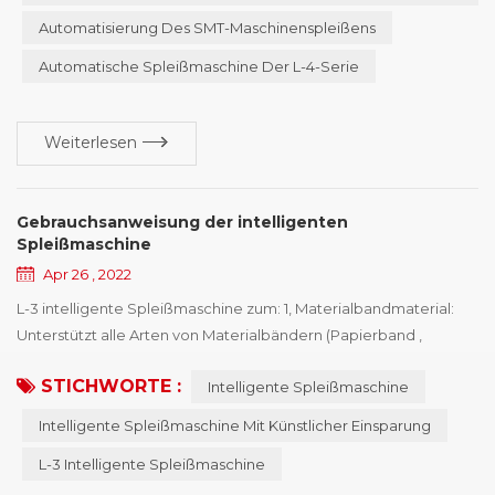
werden? Wie realisiert man die Fütterungsarbei...
Automatisierung Des SMT-Maschinenspleißens
Automatische Spleißmaschine Der L-4-Serie
Weiterlesen
Gebrauchsanweisung der intelligenten
Spleißmaschine
Apr 26 , 2022
L-3 intelligente Spleißmaschine zum: 1, Materialbandmaterial:
Unterstützt alle Arten von Materialbändern (Papierband ,
schwarzes Band , transparentes Band , usw. .); 2. Dicke des
STICHWORTE :
Intelligente Spleißmaschine
Materialgürtels: Unterstützung unterschiedlicher Dicke des
Materialgürtels, 0.1-1.5mm Dicke des Materialgürtels kann
Intelligente Spleißmaschine Mit Künstlicher Einsparung
kompatibel sein; 3, Materialbandbreite: geeignet für 8mm
L-3 Intelligente Spleißmaschine
Materialband 4, Komponentengröße: Das Minimum k...