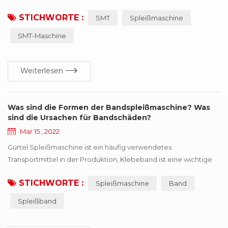
Rollen mit den gleichen Spezifikationen mit dem Band
STICHWORTE :
SMT
Spleißmaschine
verbinden. SMT-Spleißmaschine ist einfach zu bedienen,
Geschwindigkeit erheblich zu verbessern, Arbeitskräfte zu
SMT-Maschine
sparen und die Verbrauchseffizienz zu verbessern. professionell
für SMT automatische Verbrauchsleitung Non-Stop-Schn...
Weiterlesen
Was sind die Formen der Bandspleißmaschine? Was
sind die Ursachen für Bandschäden?
Mar 15 , 2022
Gürtel Spleißmaschine ist ein häufig verwendetes
Transportmittel in der Produktion, Klebeband ist eine wichtige
Komponente,, aber auch eines der teureren Teile, einmal Band
STICHWORTE :
Spleißmaschine
Band
tritt in verschiedenen Schadensformen auf, wird den effizienten
Betrieb der Produktion beeinträchtigen. Dieses Papier fasst
Spleißband
sechs Arten von häufigen Schadensformen zusammen, und
macht Verbesserungsvorschläge nach verschiedenen ...