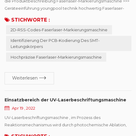
die Produktbeschreibung Faserlaser-Markierungsmaschine >>>
Geräteeinführung youngpool technik hochwertig Faserlaser-
Markierungsmaschine , hauptsächlich verwendet in SMD-
STICHWORTE :
Leitungskörper PCB-Codierungsidentifikation , kann Online-
2D-RSS-Codes-Faserlaser-Markierungsmaschine
oder Offline-Codierung wählen, Laser-
Mindestpunktdurchmesser von 15μm, kann das Mobiltelefon,
Identifizierung Der PCB-Kodierung Des SMT-
Automobilelektronik, Halbleiter- und Medizinindustrie für den
Leitungskörpers
zweidim...
Hochpräzise Faserlaser-Markierungsmaschine
Weiterlesen
Einsatzbereich der UV-Laserbeschriftungsmaschine
Apr 19 , 2022
UV-Laserbeschriftungsmaschine , im Prozess des
Reaktionsmechanismus wird durch photochemische Ablation,
erreicht, das heißt, sich auf Laserenergie verlassen, um die