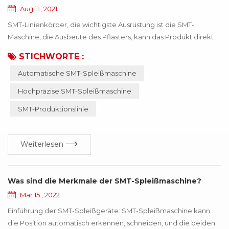
Aug 11 , 2021
SMT-Linienkörper, die wichtigste Ausrüstung ist die SMT-
Maschine, die Ausbeute des Pflasters, kann das Produkt direkt
beeinflussen! Wenn das falsche Material oder das ungenaue
STICHWORTE :
Material dazu führt, dass die SMT-Maschine anormal arbeitet,
Automatische SMT-Spleißmaschine
wird das gesamte Produkt nicht mehr funktionieren, was dem
Unternehmen viele Verluste bringt. Diese Verluste können durch
Hochpräzise SMT-Spleißmaschine
die Aktualisierung der Technologie vermie...
SMT-Produktionslinie
Weiterlesen
Was sind die Merkmale der SMT-Spleißmaschine?
Mar 15 , 2022
Einführung der SMT-Spleißgeräte: SMT-Spleißmaschine kann
die Position automatisch erkennen, schneiden, und die beiden