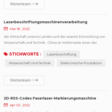
Weiterlesen
Laserbeschriftungsmaschinenverarbeitung
Mar 18 , 2022
die Wirtschaft unseres Landes und die rasante Entwicklung von
Wissenschaft und Technik , China ist mittlerweile einer der
internationalen geworden elektronische Produktion Land, hat
STICHWORTE :
Laserbeschriftung
eine starke Produktivität im Bereich Elektronik, und die
Entwicklungsmacht,, aber auch mit einigen schwierigen
Wissenschaft Und Technik
Elektronische Produktion
Situationen der Identifizierung von Kopientypen konfrontiert,
das Prinzip Laserbeschriftungsmaschine hängen...
Weiterlesen
2D-RSS-Codes Faserlaser-Markierungsmaschine
Apr 02 , 2022