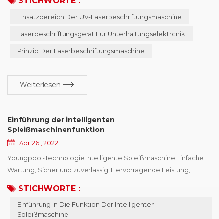
STICHWORTE :
Bindungen zwischen Atomen oder Molekülen aufzubrechen,
Einsatzbereich Der UV-Laserbeschriftungsmaschine
daraus kleine Moleküle zu machen, Vergasung, Verdampfung.
Der Fokussierfleck ist sehr klein, und der von der
Laserbeschriftungsgerät Für Unterhaltungselektronik
Verarbeitungswärme betroffene Bereich ist sehr klein,, sodass er
Prinzip Der Laserbeschriftungsmaschine
ultraf...
Weiterlesen
Einführung der intelligenten
Spleißmaschinenfunktion
Apr 26 , 2022
Youngpool-Technologie Intelligente Spleißmaschine Einfache
Wartung, Sicher und zuverlässig, Hervorragende Leistung,
Vollständige Funktionen Der Automatisierungsprozess der SMT-
STICHWORTE :
Industrie entwickelt sich weiter,, aber die Automatisierung der
Einführung In Die Funktion Der Intelligenten
Beschickung von SMT-Maschinen stagniert. Wie kann die
Spleißmaschine
Materialannahme wissenschaftlich und systematisch verwaltet