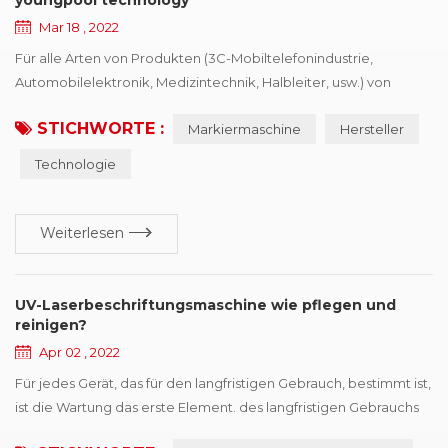
Mar 18 , 2022
Für alle Arten von Produkten (3C-Mobiltelefonindustrie,
Automobilelektronik, Medizintechnik, Halbleiter, usw.) von
Produktionsverarbeitungsunternehmen, möchten
STICHWORTE :
Markiermaschine
Hersteller
Identifikationsgerätetreiber kaufen, Der erste Punkt ist die
Notwendigkeit von Richtlinien und Vorschriften, die zweite
Technologie
besteht darin, die Wettbewerbsfähigkeit von Produkten zu
verbessern, mehr Marktanteile zu gewinnen, Druckanbieter
würden...
Weiterlesen
UV-Laserbeschriftungsmaschine wie pflegen und
reinigen?
Apr 02 , 2022
Für jedes Gerät, das für den langfristigen Gebrauch, bestimmt ist,
ist die Wartung das erste Element. des langfristigen Gebrauchs
UV-Laserbeschriftungsmaschine macht die Maschine instabil,