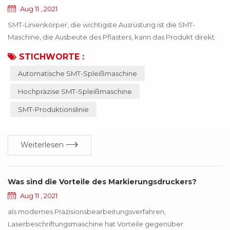
Aug 11 , 2021
SMT-Linienkörper, die wichtigste Ausrüstung ist die SMT-
Maschine, die Ausbeute des Pflasters, kann das Produkt direkt
beeinflussen! Wenn das falsche Material oder das ungenaue
STICHWORTE :
Material dazu führt, dass die SMT-Maschine anormal arbeitet,
Automatische SMT-Spleißmaschine
wird das gesamte Produkt nicht mehr funktionieren, was dem
Unternehmen viele Verluste bringt. Diese Verluste können durch
Hochpräzise SMT-Spleißmaschine
die Aktualisierung der Technologie vermie...
SMT-Produktionslinie
Weiterlesen
Was sind die Vorteile des Markierungsdruckers?
Aug 11 , 2021
als modernes Präzisionsbearbeitungsverfahren,
Laserbeschriftungsmaschine hat Vorteile gegenüber