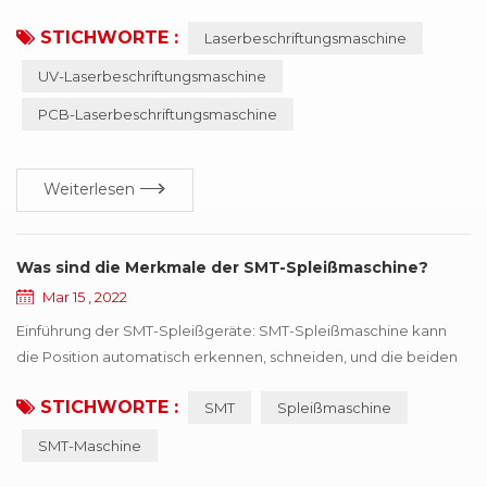
herkömmlichen Bearbeitungsmethoden wie Drucken,
STICHWORTE :
Laserbeschriftungsmaschine
mechanisches Gravieren und Erodieren. die Ausrüstung ist
wartungsfrei, einstellungsfrei, zuverlässig und so weiter,
UV-Laserbeschriftungsmaschine
besonders geeignet für Präzision, Tiefe,
PCB-Laserbeschriftungsmaschine
Glattheitsanforderungen des Feldes,, das in der
Luxusgüterindustrie so weit verbreitet ist,, kann M...
Weiterlesen
Was sind die Merkmale der SMT-Spleißmaschine?
Mar 15 , 2022
Einführung der SMT-Spleißgeräte: SMT-Spleißmaschine kann
die Position automatisch erkennen, schneiden, und die beiden
Rollen mit den gleichen Spezifikationen mit dem Band
STICHWORTE :
SMT
Spleißmaschine
verbinden. SMT-Spleißmaschine ist einfach zu bedienen,
Geschwindigkeit erheblich zu verbessern, Arbeitskräfte zu
SMT-Maschine
sparen und die Verbrauchseffizienz zu verbessern. professionell
für SMT automatische Verbrauchsleitung Non-Stop-Schn...