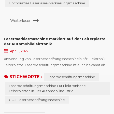
Hochpräzise Faserlaser-Markierungsmaschine
Weiterlesen
Lasermarkiermaschine markiert auf der Leiterplatte
der Automobilelektronik
Apr 11 , 2022
Anwendung von Laserbeschriftungsmaschinein Kfz-Elektronik-
Leiterplatte: Laserbeschriftungsmaschine ist auch bekannt als
Laserbeschriftungsmaschine , Lasercodierungsmaschine,
STICHWORTE :
Laserbeschriftungsmaschine
Lasermarkierungsmaschine, Lasermarkierungsmaschine,
Lasermarkierungsmaschine, Lasermarkierungsausrüstung und
Laserbeschriftungsmaschine Für Elektronische
so weiter, Lasermarkierungsmaschine hat mehrere Arten von
Leiterplatten In Der Automobilindustrie
Maschinen, und die Eigenschaften unterschiedlicher Arten vo...
CO2-Laserbeschriftungsmaschine