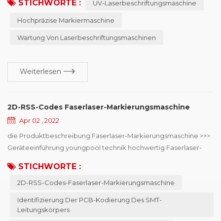
STICHWORTE :
UV-Laserbeschriftungsmaschine
störanfällig. daher, sollten regelmäßige Wartungen und
Inspektionen durchgeführt werden, um dies sicherzustellen
Hochpräzise Markiermaschine
Markiergenauigkeit der Markiermaschine und verlängern die
Wartung Von Laserbeschriftungsmaschinen
Lebensdauer der Maschine. UV-Laserbeschr...
Weiterlesen
2D-RSS-Codes Faserlaser-Markierungsmaschine
Apr 02 , 2022
die Produktbeschreibung Faserlaser-Markierungsmaschine >>>
Geräteeinführung youngpool technik hochwertig Faserlaser-
Markierungsmaschine , hauptsächlich verwendet in SMD-
STICHWORTE :
Leitungskörper PCB-Codierungsidentifikation , kann Online-
2D-RSS-Codes-Faserlaser-Markierungsmaschine
oder Offline-Codierung wählen, Laser-
Mindestpunktdurchmesser von 15μm, kann das Mobiltelefon,
Identifizierung Der PCB-Kodierung Des SMT-
Automobilelektronik, Halbleiter- und Medizinindustrie für den
Leitungskörpers
zweidim...