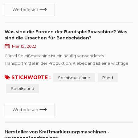
Weiterlesen
Was sind die Formen der Bandspleißmaschine? Was
sind die Ursachen für Bandschäden?
Mar 15 , 2022
Gürtel Spleißmaschine ist ein häufig verwendetes
Transportmittel in der Produktion, Klebeband ist eine wichtige
Komponente,, aber auch eines der teureren Teile, einmal Band
STICHWORTE :
Spleißmaschine
Band
tritt in verschiedenen Schadensformen auf, wird den effizienten
Betrieb der Produktion beeinträchtigen. Dieses Papier fasst
Spleißband
sechs Arten von häufigen Schadensformen zusammen, und
macht Verbesserungsvorschläge nach verschiedenen ...
Weiterlesen
Hersteller von Kraftmarkierungsmaschinen -
youngpool technology